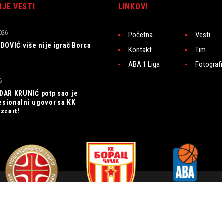
IJE VESTI
LINKOVI
026
Početna
Vesti
DOVIĆ više nije igrač Borca
Kontakt
Tim
ABA 1 Liga
Fotografi
6
AR KRUNIĆ potpisao je
fesionalni ugovor sa KK
zzart!