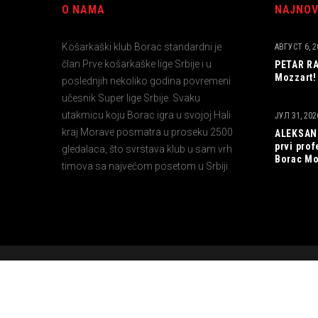
O NAMA
NAJNOV
Košarkaški klub Borac standardni je
АВГУСТ 6, 2
član Prve košarkaške lige Srbije i u
PETAR RA
Mozzart!
poslednjih nekoliko godina povremeni
učesnik Super lige Srbije. Svaku
utakmicu koju Borac igra u svojoj Hali
ЈУЛ 31, 202
kraj Morave posmatra u proseku 2500
ALEKSAND
prvi pro
gledalaca, što svrstava klub u sam vrh
Borac Mo
timova sa najvećom posetom u Srbiji.