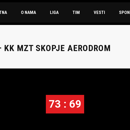
TNA
O NAMA
LIGA
TIM
VESTI
SPON
 – KK MZT SKOPJE AERODROM
73 : 69