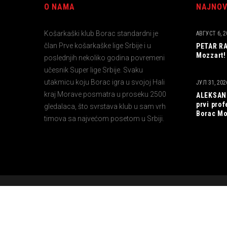
O NAMA
NAJNOV
Košarkaški klub Borac standardni je
АВГУСТ 6, 2
član Prve košarkaške lige Srbije i u
PETAR RA
Mozzart!
poslednjih nekoliko godina povremeni
učesnik Super lige Srbije. Svaku
utakmicu koju Borac igra u svojoj Hali
ЈУЛ 31, 202
kraj Morave posmatra u proseku 2500
ALEKSAND
prvi pro
gledalaca, što svrstava klub u sam vrh
Borac Mo
timova sa najvećom posetom u Srbiji.