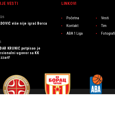
IJE VESTI
LINKOVI
026
Početna
Vesti
DOVIĆ više nije igrač Borca
Kontakt
Tim
ABA 1 Liga
Fotografi
6
AR KRUNIĆ potpisao je
fesionalni ugovor sa KK
zzart!