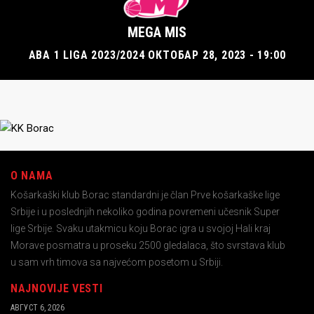
MEGA MIS
ABA 1 LIGA 2023/2024 ОКТОБАР 28, 2023 - 19:00
O NAMA
Košarkaški klub Borac standardni je član Prve košarkaške lige
Srbije i u poslednjih nekoliko godina povremeni učesnik Super
lige Srbije. Svaku utakmicu koju Borac igra u svojoj Hali kraj
Morave posmatra u proseku 2500 gledalaca, što svrstava klub
u sam vrh timova sa najvećom posetom u Srbiji.
NAJNOVIJE VESTI
АВГУСТ 6, 2026