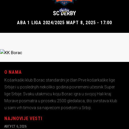
SC DERBY
ABA 1 LIGA 2024/2025 МАРТ 8, 2025 - 17:00
O NAMA
Košarkaški klub Borac standardni je član Prve košarkaške lige
Srbije i u poslednjih nekoliko godina povremeni učesnik Super
lige Srbije. Svaku utakmicu koju Borac igra u svojoj Hali kraj
Morave posmatra u proseku 2500 gledalaca, što svrstava klub
u sam vrh timova sa najvećom posetom u Srbiji.
NAJNOVIJE VESTI
АВГУСТ 6, 2026