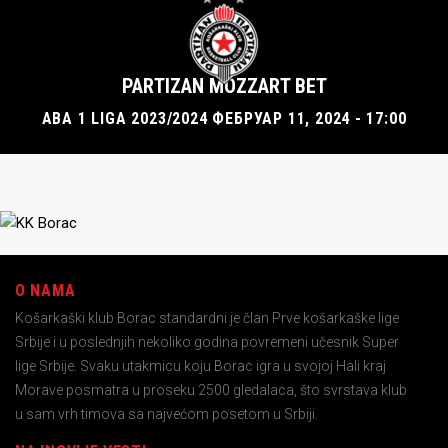
PARTIZAN MOZZART BET
ABA 1 LIGA 2023/2024 ФЕБРУАР 11, 2024 - 17:00
O NAMA
Košarkaški klub Borac standardni je član Prve košarkaške lige
Srbije i u poslednjih nekoliko godina povremeni učesnik Super
lige Srbije. Svaku utakmicu koju Borac igra u svojoj Hali kraj
Morave posmatra u proseku 2500 gledalaca, što svrstava klub
u sam vrh timova sa najvećom posetom u Srbiji.