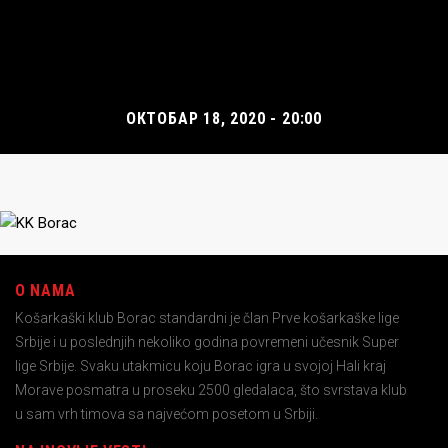
ОКТОБАР 18, 2020 - 20:00
O NAMA
Košarkaški klub Borac standardni je član Prve košarkaške lige
Srbije i u poslednjih nekoliko godina povremeni učesnik Super
lige Srbije. Svaku utakmicu koju Borac igra u svojoj Hali kraj
Morave posmatra u proseku 2500 gledalaca, što svrstava klub
u sam vrh timova sa najvećom posetom u Srbiji.