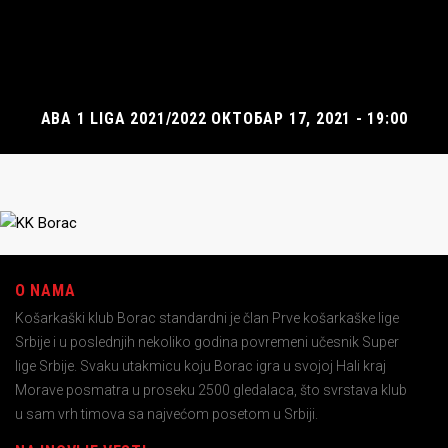
ABA 1 LIGA 2021/2022 ОКТОБАР 17, 2021 - 19:00
O NAMA
Košarkaški klub Borac standardni je član Prve košarkaške lige
Srbije i u poslednjih nekoliko godina povremeni učesnik Super
lige Srbije. Svaku utakmicu koju Borac igra u svojoj Hali kraj
Morave posmatra u proseku 2500 gledalaca, što svrstava klub
u sam vrh timova sa najvećom posetom u Srbiji.