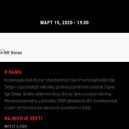
МАРТ 15, 2020 - 19:00
O NAMA
Košarkaški klub Borac standardni je član Prve košarkaške lige
Srbije i u poslednjih nekoliko godina povremeni učesnik Super
lige Srbije. Svaku utakmicu koju Borac igra u svojoj Hali kraj
Morave posmatra u proseku 2500 gledalaca, što svrstava klub
u sam vrh timova sa najvećom posetom u Srbiji.
NAJNOVIJE VESTI
АВГУСТ 6, 2026