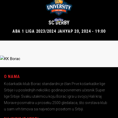
SC DERBY
ABA 1 LIGA 2023/2024 ЈАНУАР 20, 2024 - 19:00
O NAMA
Košarkaški klub Borac standardni je član Prve košarkaške lige
Srbije i u poslednjih nekoliko godina povremeni učesnik Super
lige Srbije. Svaku utakmicu koju Borac igra u svojoj Hali kraj
Morave posmatra u proseku 2500 gledalaca, što svrstava klub
u sam vrh timova sa najvećom posetom u Srbiji.