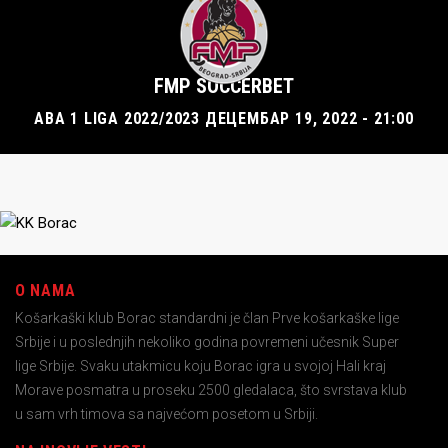
FMP SOCCERBET
ABA 1 LIGA 2022/2023 ДЕЦЕМБАР 19, 2022 - 21:00
O NAMA
Košarkaški klub Borac standardni je član Prve košarkaške lige
Srbije i u poslednjih nekoliko godina povremeni učesnik Super
lige Srbije. Svaku utakmicu koju Borac igra u svojoj Hali kraj
Morave posmatra u proseku 2500 gledalaca, što svrstava klub
u sam vrh timova sa najvećom posetom u Srbiji.