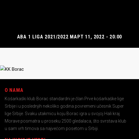
ABA 1 LIGA 2021/2022 МАРТ 11, 2022 - 20:00
O NAMA
Košarkaški klub Borac standardni je član Prve košarkaške lige
Srbije i u poslednjih nekoliko godina povremeni učesnik Super
lige Srbije. Svaku utakmicu koju Borac igra u svojoj Hali kraj
Morave posmatra u proseku 2500 gledalaca, što svrstava klub
u sam vrh timova sa najvećom posetom u Srbiji.