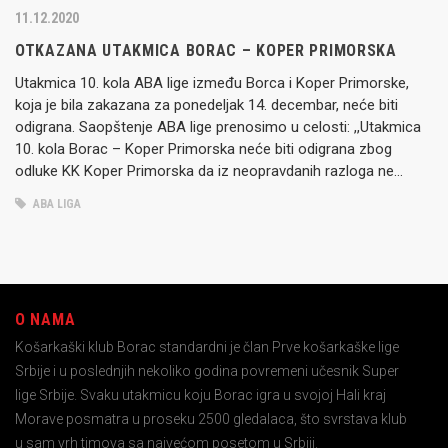
11.12.2020
OTKAZANA UTAKMICA BORAC – KOPER PRIMORSKA
Utakmica 10. kola ABA lige između Borca i Koper Primorske,
koja je bila zakazana za ponedeljak 14. decembar, neće biti
odigrana. Saopštenje ABA lige prenosimo u celosti: ,,Utakmica
10. kola Borac – Koper Primorska neće biti odigrana zbog
odluke KK Koper Primorska da iz neopravdanih razloga ne
putuje u Čačak“, kaže se u saopštenju takmičenja….
ABA LIGA
O NAMA
Košarkaški klub Borac standardni je član Prve košarkaške lige
Srbije i u poslednjih nekoliko godina povremeni učesnik Super
lige Srbije. Svaku utakmicu koju Borac igra u svojoj Hali kraj
Morave posmatra u proseku 2500 gledalaca, što svrstava klub
u sam vrh timova sa najvećom posetom u Srbiji.