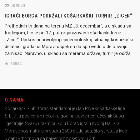
22.08.2020
IGRAČI BORCA PODRŽALI KOŠARKAŠKI TURNIR ,,ZICER“
Prethodnih tri dana na terenu MZ ,,3. decembar”, a u skladu sa
tradicijom, bio je po 17. put organizovan košarkaški turnir
,,Zicer“. Uprkos nepovoljnoj epidemiološkoj situaciji, košarkaški
delatnici grada na Moravi uspeli su da sprovedu u delo svoju
zamisao. Naravno, u skladu sa merama države, turnir je održan
bez prisustva publike. Ipak, bez obzira na…
BORAC
O NAMA
Košarkaški klub Borac standardni je član Prve košarkaške lige
Srbije i u poslednjih nekoliko godina povremeni učesnik Super
lige Srbije. Svaku utakmicu koju Borac igra u svojoj Hali kraj
Morave posmatra u proseku 2500 gledalaca, što svrstava klub
u sam vrh timova sa najvećom posetom u Srbiji.