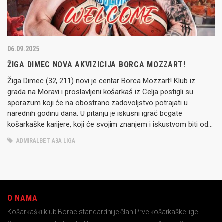
06.09.2025
ŽIGA DIMEC NOVA AKVIZICIJA BORCA MOZZART!
Žiga Dimec (32, 211) novi je centar Borca Mozzart! Klub iz
grada na Moravi i proslavljeni košarkaš iz Celja postigli su
sporazum koji će na obostrano zadovoljstvo potrajati u
narednih godinu dana. U pitanju je iskusni igrač bogate
košarkaške karijere, koji će svojim znanjem i iskustvom biti od
nemerljivog značaja za sastav koji sa klupe…
ADMIRALBET ABA LIGA
O NAMA
Košarkaški klub Borac standardni je član Prve košarkaške lige