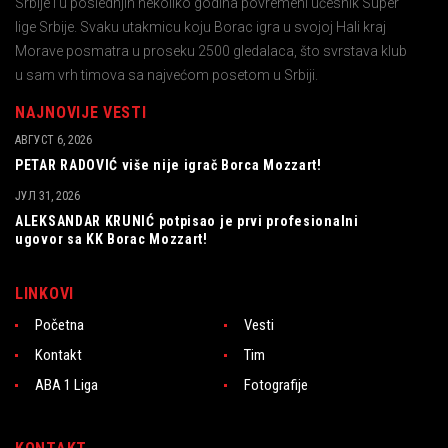
Srbije i u poslednjih nekoliko godina povremeni učesnik Super
lige Srbije. Svaku utakmicu koju Borac igra u svojoj Hali kraj
Morave posmatra u proseku 2500 gledalaca, što svrstava klub
u sam vrh timova sa najvećom posetom u Srbiji.
NAJNOVIJE VESTI
АВГУСТ 6, 2026
PETAR RADOVIĆ više nije igrač Borca Mozzart!
ЈУЛ 31, 2026
ALEKSANDAR KRUNIĆ potpisao je prvi profesionalni
ugovor sa KK Borac Mozzart!
LINKOVI
Početna
Vesti
Kontakt
Tim
ABA 1 Liga
Fotografije