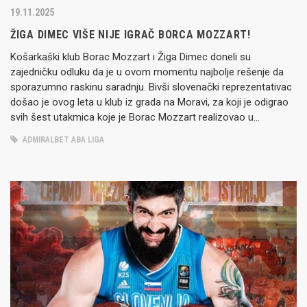
19.11.2025
ŽIGA DIMEC VIŠE NIJE IGRAČ BORCA MOZZART!
Košarkaški klub Borac Mozzart i Žiga Dimec doneli su
zajedničku odluku da je u ovom momentu najbolje rešenje da
sporazumno raskinu saradnju. Bivši slovenački reprezentativac
došao je ovog leta u klub iz grada na Moravi, za koji je odigrao
svih šest utakmica koje je Borac Mozzart realizovao u
dosadašnjem delu AdmiralBet ABA lige. Za to…
ADMIRALBET ABA LIGA