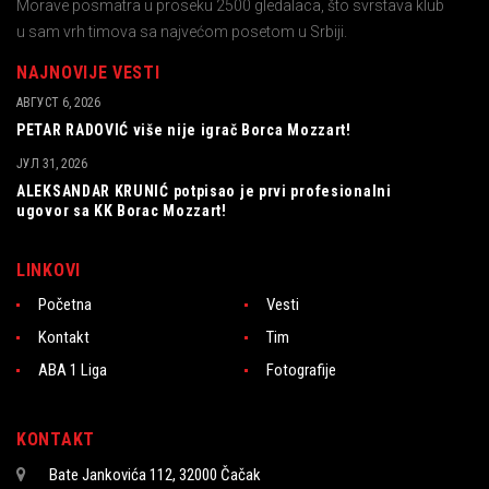
Morave posmatra u proseku 2500 gledalaca, što svrstava klub
u sam vrh timova sa najvećom posetom u Srbiji.
NAJNOVIJE VESTI
АВГУСТ 6, 2026
PETAR RADOVIĆ više nije igrač Borca Mozzart!
ЈУЛ 31, 2026
ALEKSANDAR KRUNIĆ potpisao je prvi profesionalni
ugovor sa KK Borac Mozzart!
LINKOVI
Početna
Vesti
Kontakt
Tim
ABA 1 Liga
Fotografije
KONTAKT
Bate Jankovića 112, 32000 Čačak