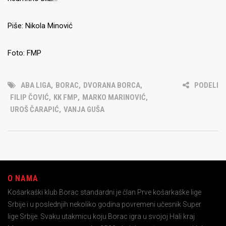
Piše: Nikola Minović
Foto: FMP
ABA LIGA
,
BORAC
,
DVORANA BORCA
,
PODELI
FILIP ČOVIĆ
,
KK FMP
,
MARKO MARINOVIĆ
,
UROŠ ČARAPIĆ
,
VANJA GUŠA
O NAMA
Košarkaški klub Borac standardni je član Prve košarkaške lige
Srbije i u poslednjih nekoliko godina povremeni učesnik Super
lige Srbije. Svaku utakmicu koju Borac igra u svojoj Hali kraj