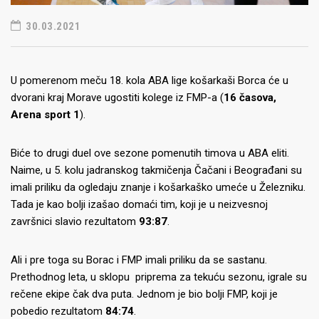
30.03.2021
U pomerenom meču 18. kola ABA lige košarkaši Borca će u
dvorani kraj Morave ugostiti kolege iz FMP-a (
16 časova,
Arena sport 1
).
Biće to drugi duel ove sezone pomenutih timova u ABA eliti.
Naime, u 5. kolu jadranskog takmičenja Čačani i Beograđani su
imali priliku da ogledaju znanje i košarkaško umeće u Železniku.
Tada je kao bolji izašao domaći tim, koji je u neizvesnoj
završnici slavio rezultatom
93:87
.
Ali i pre toga su Borac i FMP imali priliku da se sastanu.
Prethodnog leta, u sklopu priprema za tekuću sezonu, igrale su
rečene ekipe čak dva puta. Jednom je bio bolji FMP, koji je
pobedio rezultatom
84:74
.