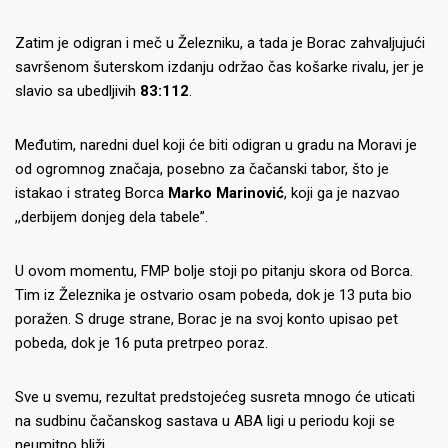
Zatim je odigran i meč u Železniku, a tada je Borac zahvaljujući
savršenom šuterskom izdanju održao čas košarke rivalu, jer je
slavio sa ubedljivih
83:112
.
Međutim, naredni duel koji će biti odigran u gradu na Moravi je
od ogromnog značaja, posebno za čačanski tabor, što je
istakao i strateg Borca
Marko Marinović
, koji ga je nazvao
,,derbijem donjeg dela tabele”.
U ovom momentu, FMP bolje stoji po pitanju skora od Borca.
Tim iz Železnika je ostvario osam pobeda, dok je 13 puta bio
poražen. S druge strane, Borac je na svoj konto upisao pet
pobeda, dok je 16 puta pretrpeo poraz.
Sve u svemu, rezultat predstojećeg susreta mnogo će uticati
na sudbinu čačanskog sastava u ABA ligi u periodu koji se
neumitno bliži…