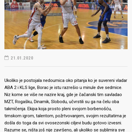
21.01.2020
Ukoliko je postojala nedoumica oko pitanja ko je suvereni vladar
ABA 2 i KLS lige, Borac je istu razrešio u minule dve sedmice.
Niz kome se više ne nazire kraj, gde je čačanski tim savladao
MZT, Rogašku, Dinamik, Slobodu, učvrstili su ga na čelu oba
takmičenja. Ekipa koja prosto pleni svojom borbenošću,
timskom igrom, talentom, požrtvovanjem, svojim rezultatima je
došla do toga da svi ovosezonski ciljevi budu gotovo izvesni.
Razume se, ništa još nije završeno, ali ukoliko se sublimira sve