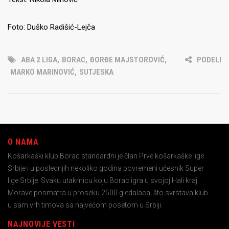
Foto: Duško Radišić-Lejča
ABA 2 LIGA
,
BORAC
,
ĐORĐE MAJSTOROVIĆ
,
PODELI
MARKO MARINOVIĆ
,
SUTJESKA
O NAMA
Košarkaški klub Borac standardni je član Prve košarkaške lige
Srbije i u poslednjih nekoliko godina povremeni učesnik Super
lige Srbije. Svaku utakmicu koju Borac igra u svojoj Hali kraj
Morave posmatra u proseku 2500 gledalaca, što svrstava klub
u sam vrh timova sa najvećom posetom u Srbiji.
NAJNOVIJE VESTI