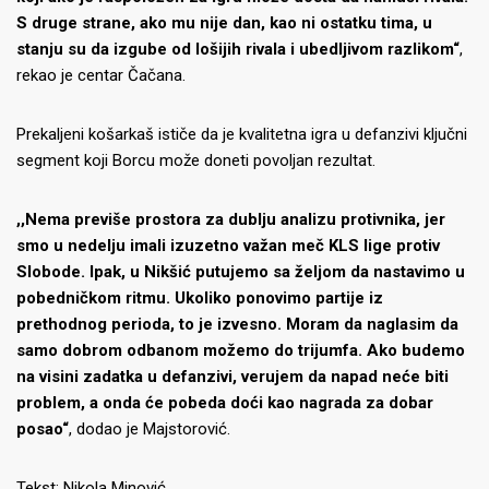
S druge strane, ako mu nije dan, kao ni ostatku tima, u
stanju su da izgube od lošijih rivala i ubedljivom razlikom“
,
rekao je centar Čačana.
Prekaljeni košarkaš ističe da je kvalitetna igra u defanzivi ključni
segment koji Borcu može doneti povoljan rezultat.
,,Nema previše prostora za dublju analizu protivnika, jer
smo u nedelju imali izuzetno važan meč KLS lige protiv
Slobode. Ipak, u Nikšić putujemo sa željom da nastavimo u
pobedničkom ritmu. Ukoliko ponovimo partije iz
prethodnog perioda, to je izvesno. Moram da naglasim da
samo dobrom odbanom možemo do trijumfa. Ako budemo
na visini zadatka u defanzivi, verujem da napad neće biti
problem, a onda će pobeda doći kao nagrada za dobar
posao“
, dodao je Majstorović.
Tekst: Nikola Minović