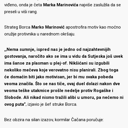
viđeno, onda je četa
Marka Marinovića
najviše zaslužila da se
preseli u viši rang.
Strateg Borca
Marko Marinović
apostrofira motiv kao moćno
oružije protivnika u narednom okršaju.
,,Nema sumnje, ispred nas je jedno od najzahtevnijih
gostovanja, naročito ako se ima u vidu da Sutjeska još uvek
ima šanse za plasman u plej-of. Nikšićani su izgubili
nekoliko mečeva koje verovatno nisu planirali. Zbog toga
će domaćin biti jako motivisan, jer bi mu svaka pobeda
veoma značila. Što se nas tiče, ovaj duel dolazi nakon dve
veoma teške utakmice prošle nedelje protiv Rogaške i
Slobode. Ali nikad nismo tražili alibi u umoru, pa nećemo ni
ovog puta”
, izjavio je šef struke Borca.
Bez obzira na silan izazov, kormilar Čačana poručuje: