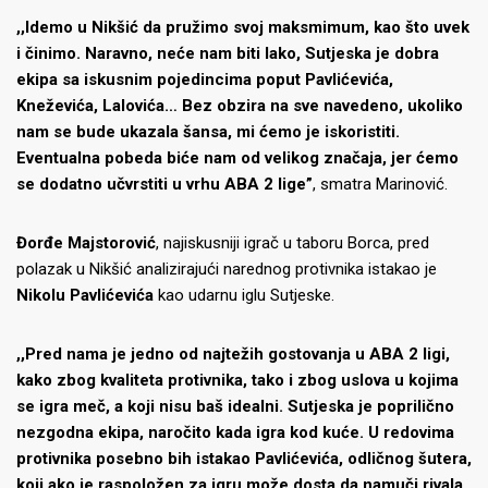
,,Idemo u Nikšić da pružimo svoj maksmimum, kao što uvek
i činimo. Naravno, neće nam biti lako, Sutjeska je dobra
ekipa sa iskusnim pojedincima poput Pavlićevića,
Kneževića, Lalovića… Bez obzira na sve navedeno, ukoliko
nam se bude ukazala šansa, mi ćemo je iskoristiti.
Eventualna pobeda biće nam od velikog značaja, jer ćemo
se dodatno učvrstiti u vrhu ABA 2 lige”
, smatra Marinović.
Đorđe Majstorović
, najiskusniji igrač u taboru Borca, pred
polazak u Nikšić analizirajući narednog protivnika istakao je
Nikolu Pavlićevića
kao udarnu iglu Sutjeske.
,,Pred nama je jedno od najtežih gostovanja u ABA 2 ligi,
kako zbog kvaliteta protivnika, tako i zbog uslova u kojima
se igra meč, a koji nisu baš idealni. Sutjeska je poprilično
nezgodna ekipa, naročito kada igra kod kuće. U redovima
protivnika posebno bih istakao Pavlićevića, odličnog šutera,
koji ako je raspoložen za igru može dosta da namuči rivala.