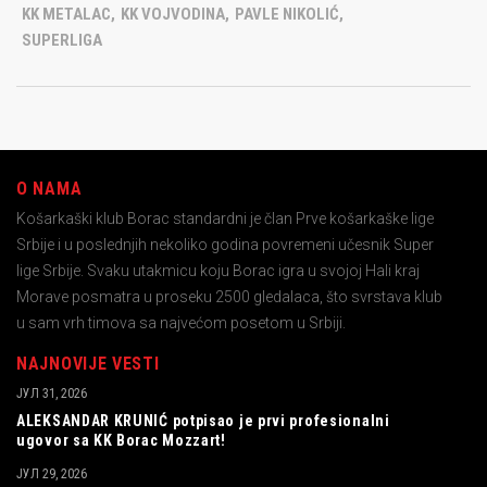
KK METALAC
,
KK VOJVODINA
,
PAVLE NIKOLIĆ
,
SUPERLIGA
O NAMA
Košarkaški klub Borac standardni je član Prve košarkaške lige
Srbije i u poslednjih nekoliko godina povremeni učesnik Super
lige Srbije. Svaku utakmicu koju Borac igra u svojoj Hali kraj
Morave posmatra u proseku 2500 gledalaca, što svrstava klub
u sam vrh timova sa najvećom posetom u Srbiji.
NAJNOVIJE VESTI
ЈУЛ 31, 2026
ALEKSANDAR KRUNIĆ potpisao je prvi profesionalni
ugovor sa KK Borac Mozzart!
ЈУЛ 29, 2026