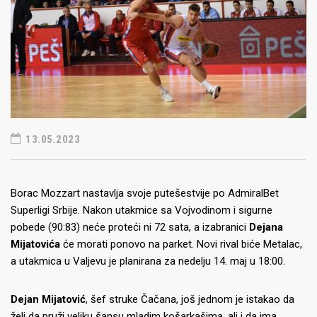
13.05.2023
Borac Mozzart nastavlja svoje putešestvije po AdmiralBet
Superligi Srbije. Nakon utakmice sa Vojvodinom i sigurne
pobede (90:83) neće proteći ni 72 sata, a izabranici
Dejana
Mijatovića
će morati ponovo na parket. Novi rival biće Metalac,
a utakmica u Valjevu je planirana za nedelju 14. maj u 18:00.
Dejan Mijatović
, šef struke Čačana, još jednom je istakao da
želi da pruži veliku šansu mladim košarkašima, ali i da ima