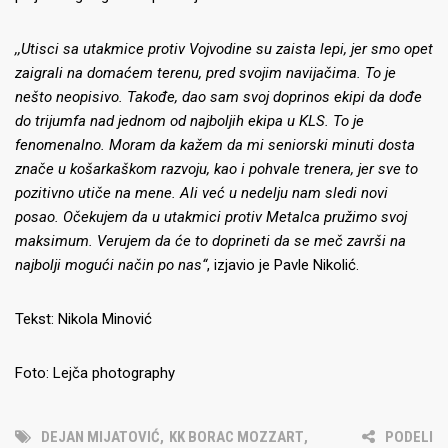
,,Utisci sa utakmice protiv Vojvodine su zaista lepi, jer smo opet
zaigrali na domaćem terenu, pred svojim navijačima. To je
nešto neopisivo. Takođe, dao sam svoj doprinos ekipi da dođe
do trijumfa nad jednom od najboljih ekipa u KLS. To je
fenomenalno. Moram da kažem da mi seniorski minuti dosta
znače u košarkaškom razvoju, kao i pohvale trenera, jer sve to
pozitivno utiče na mene. Ali već u nedelju nam sledi novi
posao. Očekujem da u utakmici protiv Metalca pružimo svoj
maksimum. Verujem da će to doprineti da se meč završi na
najbolji mogući način po nas“
, izjavio je Pavle Nikolić.
Tekst: Nikola Minović
Foto: Lejča photography
DEJAN MIJATOVIĆ
,
KK BORAC MOZZART
,
PODELI