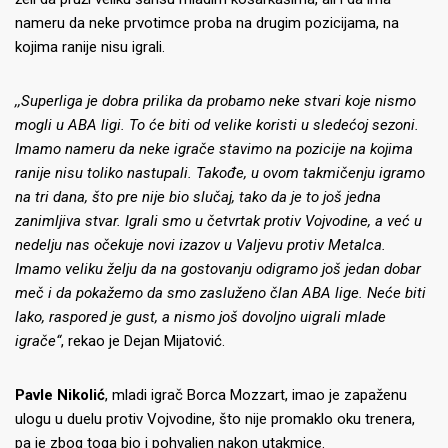
nameru da neke prvotimce proba na drugim pozicijama, na
kojima ranije nisu igrali.
,,Superliga je dobra prilika da probamo neke stvari koje nismo
mogli u ABA ligi. To će biti od velike koristi u sledećoj sezoni.
Imamo nameru da neke igrače stavimo na pozicije na kojima
ranije nisu toliko nastupali. Takođe, u ovom takmičenju igramo
na tri dana, što pre nije bio slučaj, tako da je to još jedna
zanimljiva stvar. Igrali smo u četvrtak protiv Vojvodine, a već u
nedelju nas očekuje novi izazov u Valjevu protiv Metalca.
Imamo veliku želju da na gostovanju odigramo još jedan dobar
meč i da pokažemo da smo zasluženo član ABA lige. Neće biti
lako, raspored je gust, a nismo još dovoljno uigrali mlade
igrače“
, rekao je Dejan Mijatović.
Pavle Nikolić
, mladi igrač Borca Mozzart, imao je zapaženu
ulogu u duelu protiv Vojvodine, što nije promaklo oku trenera,
pa je zbog toga bio i pohvaljen nakon utakmice.