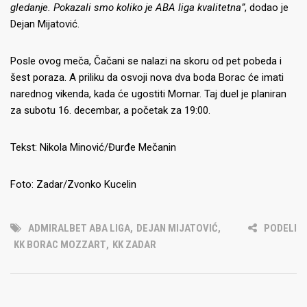
gledanje. Pokazali smo koliko je ABA liga kvalitetna”
, dodao je
Dejan Mijatović.
Posle ovog meča, Čačani se nalazi na skoru od pet pobeda i
šest poraza. A priliku da osvoji nova dva boda Borac će imati
narednog vikenda, kada će ugostiti Mornar. Taj duel je planiran
za subotu 16. decembar, a početak za 19:00.
Tekst: Nikola Minović/Đurđe Mečanin
Foto: Zadar/Zvonko Kucelin
ADMIRALBET ABA LIGA
,
DEJAN MIJATOVIĆ
,
PODELI
KK BORAC MOZZART
,
KK ZADAR