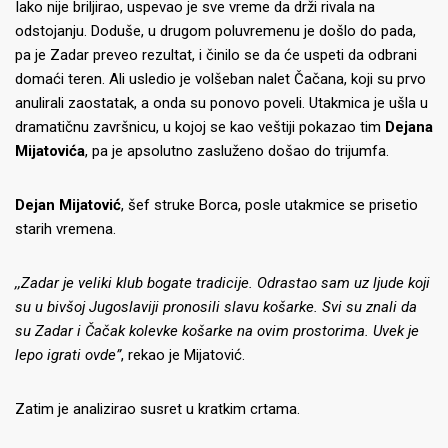
Iako nije briljirao, uspevao je sve vreme da drži rivala na
odstojanju. Doduše, u drugom poluvremenu je došlo do pada,
pa je Zadar preveo rezultat, i činilo se da će uspeti da odbrani
domaći teren. Ali usledio je volšeban nalet Čačana, koji su prvo
anulirali zaostatak, a onda su ponovo poveli. Utakmica je ušla u
dramatičnu završnicu, u kojoj se kao veštiji pokazao tim
Dejana
Mijatovića
, pa je apsolutno zasluženo došao do trijumfa.
Dejan Mijatović
, šef struke Borca, posle utakmice se prisetio
starih vremena.
,,Zadar je veliki klub bogate tradicije. Odrastao sam uz ljude koji
su u bivšoj Jugoslaviji pronosili slavu košarke. Svi su znali da
su Zadar i Čačak kolevke košarke na ovim prostorima. Uvek je
lepo igrati ovde”
, rekao je Mijatović.
Zatim je analizirao susret u kratkim crtama.