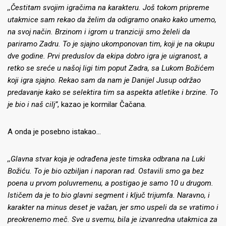
,,Čestitam svojim igračima na karakteru. Još tokom pripreme
utakmice sam rekao da želim da odigramo onako kako umemo,
na svoj način. Brzinom i igrom u tranziciji smo želeli da
pariramo Zadru. To je sjajno ukomponovan tim, koji je na okupu
dve godine. Prvi preduslov da ekipa dobro igra je uigranost, a
retko se sreće u našoj ligi tim poput Zadra, sa Lukom Božićem
koji igra sjajno. Rekao sam da nam je Danijel Jusup održao
predavanje kako se selektira tim sa aspekta atletike i brzine. To
je bio i naš cilj”
, kazao je kormilar Čačana.
A onda je posebno istakao…
,,Glavna stvar koja je odrađena jeste timska odbrana na Luki
Božiću. To je bio ozbiljan i naporan rad. Ostavili smo ga bez
poena u prvom poluvremenu, a postigao je samo 10 u drugom.
Ističem da je to bio glavni segment i ključ trijumfa. Naravno, i
karakter na minus deset je važan, jer smo uspeli da se vratimo i
preokrenemo meč. Sve u svemu, bila je izvanredna utakmica za