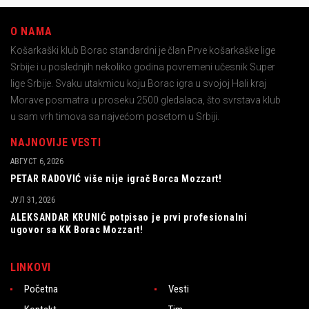
O NAMA
Košarkaški klub Borac standardni je član Prve košarkaške lige
Srbije i u poslednjih nekoliko godina povremeni učesnik Super
lige Srbije. Svaku utakmicu koju Borac igra u svojoj Hali kraj
Morave posmatra u proseku 2500 gledalaca, što svrstava klub
u sam vrh timova sa najvećom posetom u Srbiji.
NAJNOVIJE VESTI
АВГУСТ 6, 2026
PETAR RADOVIĆ više nije igrač Borca Mozzart!
ЈУЛ 31, 2026
ALEKSANDAR KRUNIĆ potpisao je prvi profesionalni
ugovor sa KK Borac Mozzart!
LINKOVI
Početna
Vesti