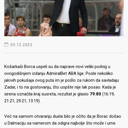
09.12.2023
Košarkaši Borca uspeli su da naprave novi veliki podvig u
ovogodišnjem izdanju AdmiralBet ABA lige. Posle nekoliko
jalovih pokušaja ovog puta im je pošlo za rukom da savladaju
Zadar, i to na gostovanju, što uopšte nije lak posao. Kada je
sirena označila kraj susreta, rezultat je glasio
79:80
(16:19;
21:21; 29:21; 13:19).
Već na samom otvaranju duela bilo je očito da je Borac došao
u Dalmaciju sa namerom da odigra najbolje što može i ume.