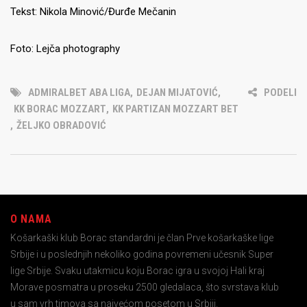
Tekst: Nikola Minović/Đurđe Mečanin
Foto: Lejča photography
ADMIRALBET ABA LIGA
,
DEJAN MIJATOVIĆ
,
PODELI
KK BORAC MOZZART
,
KK PARTIZAN MOZZART BET
,
ŽELJKO OBRADOVIĆ
O NAMA
Košarkaški klub Borac standardni je član Prve košarkaške lige
Srbije i u poslednjih nekoliko godina povremeni učesnik Super
lige Srbije. Svaku utakmicu koju Borac igra u svojoj Hali kraj
Morave posmatra u proseku 2500 gledalaca, što svrstava klub
u sam vrh timova sa najvećom posetom u Srbiji.