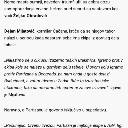
Nema mesta sumnji, navedeni trijumfi ulili su dobru dozu
samopouzdanja crveno-belima pred susret sa sastavom koji
vodi
Željko Obradović
.
Dejan Mijatović
, kormilar Čačana, ističe da se njegov tabor
nalazi u periodu kada naspram sebe ima ekipe iz gornjeg dela
tabele.
,,Nalazimo se u ciklusu izuzetno teških utakmica. Igramo protiv
ekipa koje se nalaze u gornjem delu tabele. U ovom kolu igramo
protiv Partizana u Beogradu, pa nam onda u goste dolazi
Budućnost, a zatim idemo u Zadar. Biće to izuzetno jake
utakmice, tako da moramo biti spremni za sve izazove”
, izjavio
je Mijatović.
Naravno, o Partizanu je govorio isključivo u superlativu.
,,Računajući Crvenu zvezdu, Partizan je najbolja ekipa u ABA ligi.