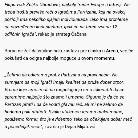
Ekipu vodi Željko Obradović, najbolji trener Evrope u istoriji. Ne
treba trošiti previše reči o igračima Partizana, koji na svakoj
poziciji ima nekoliko sjajnih individualaca. Iako ima probleme
sa povređenim košarkašima, ipak će na teren izvesti 12
odličnih igrača”
, rekao je strateg Čačana.
Borac ne želi da istakne belu zastavu pre ulaska u Arenu, već će
pokušati da odigra najbolje moguće u ovom momentu.
,,Želimo da odigramo protiv Partizana na pravi način. Ne
sumnjam da moji igrači imaju kvalitet da pruže dobar otpor.
Vreme koje smo imali na raspolaganju smo iskoristili da se
spremimo najbolje što znamo i umemo. Sigurno je da će se
Partizan pitati i da će voditi glavnu reč, ali mi ne želimo da
budemo puki statisti. Svaku utakmicu igramo maksimalno,
podižemo formu, što je evidentno, tako da očekujem dobar meč
u ponedeljak veče”
, završio je Dejan Mijatović.