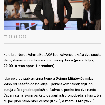
26.11.2023
Kolo broj devet AdmiralBet ABA lige zatvoriće okršaj dve srpske
ekipe, domaćeg Partizana i gostujućeg Borca (
ponedeljak,
20:00, Arena sport 1 premium
).
Iako se pred izabranicima trenera
Dejana Mijatovića
nalazi
jedno od najtežih gostovanja u jadranskom takmičenju, oni
putuju u Beograd raspoloženi. Naime, u prethodne dve runde
Čačani su na svom parketu ostvarili isti broj pobeda, a kao žrtve
su pali prvo Studentski centar (87:76), a zatim i FMP (96:75).