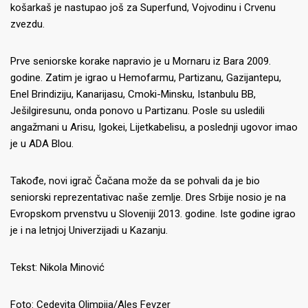
košarkaš je nastupao još za Superfund, Vojvodinu i Crvenu
zvezdu.
Prve seniorske korake napravio je u Mornaru iz Bara 2009.
godine. Zatim je igrao u Hemofarmu, Partizanu, Gazijantepu,
Enel Brindiziju, Kanarijasu, Cmoki-Minsku, Istanbulu BB,
Ješilgiresunu, onda ponovo u Partizanu. Posle su usledili
angažmani u Arisu, Igokei, Lijetkabelisu, a poslednji ugovor imao
je u ADA Blou.
Takođe, novi igrač Čačana može da se pohvali da je bio
seniorski reprezentativac naše zemlje. Dres Srbije nosio je na
Evropskom prvenstvu u Sloveniji 2013. godine. Iste godine igrao
je i na letnjoj Univerzijadi u Kazanju.
Tekst: Nikola Minović
Foto: Cedevita Olimpija/Ales Fevzer