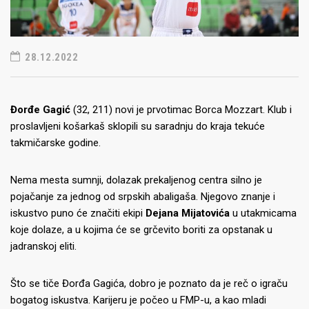
28.12.2022
Đorđe Gagić
(32, 211) novi je prvotimac Borca Mozzart. Klub i
proslavljeni košarkaš sklopili su saradnju do kraja tekuće
takmičarske godine.
Nema mesta sumnji, dolazak prekaljenog centra silno je
pojačanje za jednog od srpskih abaligaša. Njegovo znanje i
iskustvo puno će značiti ekipi
Dejana Mijatovića
u utakmicama
koje dolaze, a u kojima će se grčevito boriti za opstanak u
jadranskoj eliti.
Što se tiče Đorđa Gagića, dobro je poznato da je reč o igraču
bogatog iskustva. Karijeru je počeo u FMP-u, a kao mladi