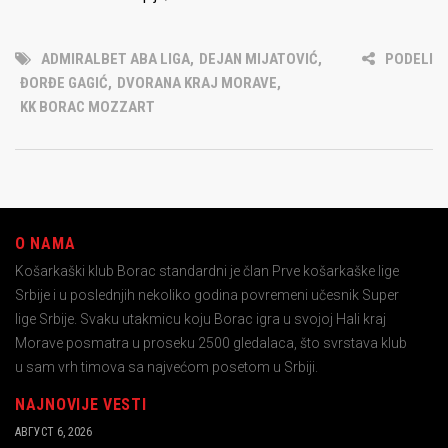
ADMIRALBET ABA LIGA
,
DEJAN MIJATOVIĆ
,
PODELI
ĐORĐE GAGIĆ
,
DVORANA KRAJ MORAVE
,
KK BORAC MOZZART
O NAMA
Košarkaški klub Borac standardni je član Prve košarkaške lige
Srbije i u poslednjih nekoliko godina povremeni učesnik Super
lige Srbije. Svaku utakmicu koju Borac igra u svojoj Hali kraj
Morave posmatra u proseku 2500 gledalaca, što svrstava klub
u sam vrh timova sa najvećom posetom u Srbiji.
NAJNOVIJE VESTI
АВГУСТ 6, 2026