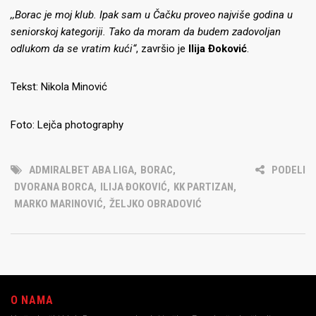
,,Borac je moj klub. Ipak sam u Čačku proveo najviše godina u
seniorskoj kategoriji. Tako da moram da budem zadovoljan
odlukom da se vratim kući“
, završio je
Ilija Đoković
.
Tekst: Nikola Minović
Foto: Lejča photography
ADMIRALBET ABA LIGA
,
BORAC
,
PODELI
DVORANA BORCA
,
ILIJA ĐOKOVIĆ
,
KK PARTIZAN
,
MARKO MARINOVIĆ
,
ŽELJKO OBRADOVIĆ
O NAMA