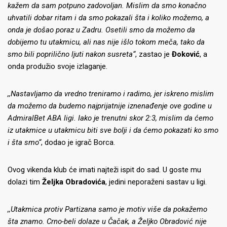
kažem da sam potpuno zadovoljan. Mislim da smo konačno
uhvatili dobar ritam i da smo pokazali šta i koliko možemo, a
onda je došao poraz u Zadru. Osetili smo da možemo da
dobijemo tu utakmicu, ali nas nije išlo tokom meča, tako da
smo bili poprilično ljuti nakon susreta“
, zastao je
Đoković
, a
onda produžio svoje izlaganje.
,,Nastavljamo da vredno treniramo i radimo, jer iskreno mislim
da možemo da budemo najprijatnije iznenađenje ove godine u
AdmiralBet ABA ligi. Iako je trenutni skor 2:3, mislim da ćemo
iz utakmice u utakmicu biti sve bolji i da ćemo pokazati ko smo
i šta smo“
, dodao je igrač Borca.
Ovog vikenda klub će imati najteži ispit do sad. U goste mu
dolazi tim
Željka Obradovića
, jedini neporaženi sastav u ligi.
,,Utakmica protiv Partizana samo je motiv više da pokažemo
šta znamo. Crno-beli dolaze u Čačak, a Željko Obradović nije