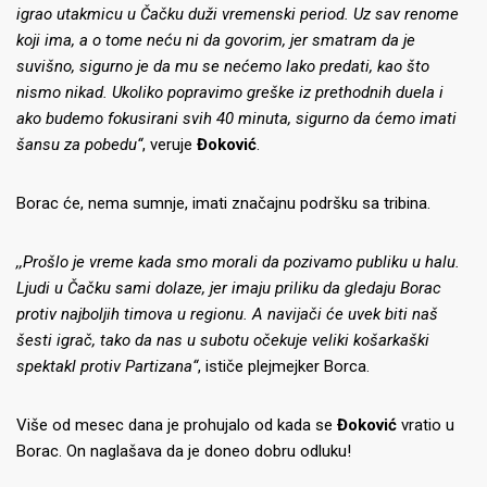
igrao utakmicu u Čačku duži vremenski period. Uz sav renome
koji ima, a o tome neću ni da govorim, jer smatram da je
suvišno, sigurno je da mu se nećemo lako predati, kao što
nismo nikad. Ukoliko popravimo greške iz prethodnih duela i
ako budemo fokusirani svih 40 minuta, sigurno da ćemo imati
šansu za pobedu“
, veruje
Đoković
.
Borac će, nema sumnje, imati značajnu podršku sa tribina.
,,Prošlo je vreme kada smo morali da pozivamo publiku u halu.
Ljudi u Čačku sami dolaze, jer imaju priliku da gledaju Borac
protiv najboljih timova u regionu. A navijači će uvek biti naš
šesti igrač, tako da nas u subotu očekuje veliki košarkaški
spektakl protiv Partizana“
, ističe plejmejker Borca.
Više od mesec dana je prohujalo od kada se
Đoković
vratio u
Borac. On naglašava da je doneo dobru odluku!