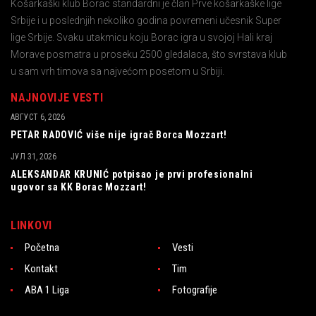
Košarkaški klub Borac standardni je član Prve košarkaške lige
Srbije i u poslednjih nekoliko godina povremeni učesnik Super
lige Srbije. Svaku utakmicu koju Borac igra u svojoj Hali kraj
Morave posmatra u proseku 2500 gledalaca, što svrstava klub
u sam vrh timova sa najvećom posetom u Srbiji.
NAJNOVIJE VESTI
АВГУСТ 6, 2026
PETAR RADOVIĆ više nije igrač Borca Mozzart!
ЈУЛ 31, 2026
ALEKSANDAR KRUNIĆ potpisao je prvi profesionalni
ugovor sa KK Borac Mozzart!
LINKOVI
Početna
Vesti
Kontakt
Tim
ABA 1 Liga
Fotografije