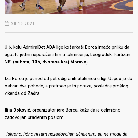
28.10.2021
U 6. kolu AdmiralBet ABA lige košarkaši Borca imaće priliku da
ugoste jedini neporaženi tim u takmičenju, beogradski Partizan
NIS (
subota, 19h, dvorana kraj Morave
).
Iza Borca je period od pet odigranih utakmica u ligi. Uspeo je da
ostvari dve pobede, a pretrpeo je tri poraza, poslednji prošlog
vikenda od Zadra.
Ilija Đoković
, organizator igre Borca, kaže da je delimično
zadovoljan urađenim poslom.
,,Iskreno, lično nisam nezadovoljan učinjenim, ali ne mogu da