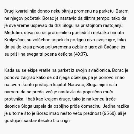
Drugi kvartal nije doneo neku bitniju promenu na parketu. Barem
ne njegov početak. Borac je nastavio da diktira tempo, tako da
je sve vreme uspevao da drži Slogu na pristojnom rastojanju.
Međutim, stvari su se promenile u poslednjih nekoliko minuta.
Kraljevčani su volšebno uspeli da podignu nivo svoje igre, tako
da su do kraja prvog poluvremena ozbiljno ugrozili Čačane, jer
su prišli na svega tri poena deficita (40:37).
Kada su se ekipe vratile na parket iz svojih svlačionica, Borac je
ponovo zaigrao kako se od njega očekuje, pa je ponovo imao
na svom kontu pristojan kapital. Naravno, Sloga nije imala
nameru da se preda, već je nastavila da poprilično muči
protivnika. I baš kao krajem druge, tako je na koncu treće
deonice Sloga uspela da ozbiljno priđe domaćinu. Jedina razlika
je u tome što je Borac imao nešto veću prednost (65:60), ali je
gostujući sastav itekako bio u igri.