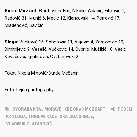
Borac Mozzart:
Đorđević 6, Erić, Nikolić, Ajdačić, Filipović 1,
Radović 31, Krunić 6, Medić 12, Klenkovski 14, Petrović 17,
Mladenović, Savičić.
Sloga:
Vučković 16, Sobotović 11, Vujović 4, Zdravković 10,
Dimitrijević 9, Veselić, Vučković 14, Čubrilo, Mušikić 10, Vasić
Kovačević, Igrutinović, Cvetanovski 2.
Tekst: Nikola Minović/Đurđe Mečanin
Foto: Lejča photography
DVORANA KRAJ MORAVE
,
KK BORAC MOZZART
,
PODELI
KK SLOGA
,
TRIGLAV KADETSKA LIGA SRBIJE
,
VLADIMIR ZLATANOVIĆ