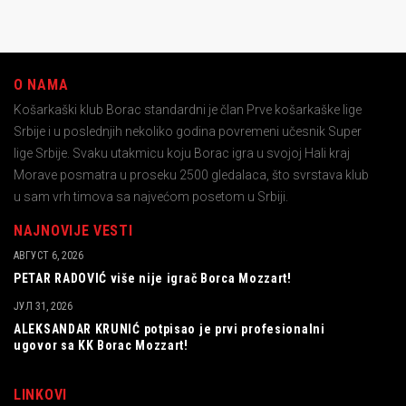
O NAMA
Košarkaški klub Borac standardni je član Prve košarkaške lige
Srbije i u poslednjih nekoliko godina povremeni učesnik Super
lige Srbije. Svaku utakmicu koju Borac igra u svojoj Hali kraj
Morave posmatra u proseku 2500 gledalaca, što svrstava klub
u sam vrh timova sa najvećom posetom u Srbiji.
NAJNOVIJE VESTI
АВГУСТ 6, 2026
PETAR RADOVIĆ više nije igrač Borca Mozzart!
ЈУЛ 31, 2026
ALEKSANDAR KRUNIĆ potpisao je prvi profesionalni
ugovor sa KK Borac Mozzart!
LINKOVI