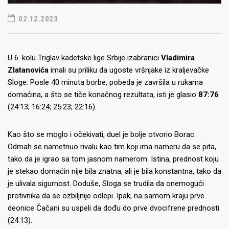
02.12.2023
U 6. kolu Triglav kadetske lige Srbije izabranici
Vladimira
Zlatanovića
imali su priliku da ugoste vršnjake iz kraljevačke
Sloge. Posle 40 minuta borbe, pobeda je završila u rukama
domaćina, a što se tiče konačnog rezultata, isti je glasio
87:76
(24:13; 16:24; 25:23; 22:16).
Kao što se moglo i očekivati, duel je bolje otvorio Borac.
Odmah se nametnuo rivalu kao tim koji ima nameru da se pita,
tako da je igrao sa tom jasnom namerom. Istina, prednost koju
je stekao domaćin nije bila znatna, ali je bila konstantna, tako da
je ulivala sigurnost. Doduše, Sloga se trudila da onemogući
protivnika da se ozbiljnije odlepi. Ipak, na samom kraju prve
deonice Čačani su uspeli da dođu do prve dvocifrene prednosti
(24:13).