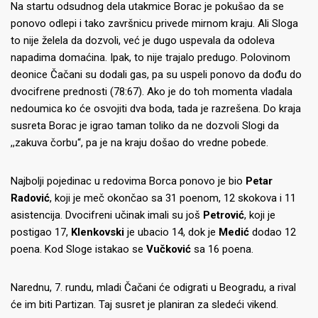
Na startu odsudnog dela utakmice Borac je pokušao da se
ponovo odlepi i tako završnicu privede mirnom kraju. Ali Sloga
to nije želela da dozvoli, već je dugo uspevala da odoleva
napadima domaćina. Ipak, to nije trajalo predugo. Polovinom
deonice Čačani su dodali gas, pa su uspeli ponovo da dođu do
dvocifrene prednosti (78:67). Ako je do toh momenta vladala
nedoumica ko će osvojiti dva boda, tada je razrešena. Do kraja
susreta Borac je igrao taman toliko da ne dozvoli Slogi da
,,zakuva čorbu“, pa je na kraju došao do vredne pobede.
Najbolji pojedinac u redovima Borca ponovo je bio
Petar
Radović
, koji je meč okončao sa 31 poenom, 12 skokova i 11
asistencija. Dvocifreni učinak imali su još
Petrović
, koji je
postigao 17,
Klenkovski
je ubacio 14, dok je
Medić
dodao 12
poena. Kod Sloge istakao se
Vučković
sa 16 poena.
Narednu, 7. rundu, mladi Čačani će odigrati u Beogradu, a rival
će im biti Partizan. Taj susret je planiran za sledeći vikend.