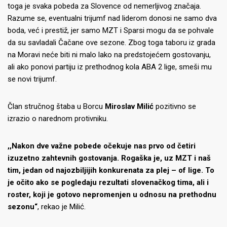
toga je svaka pobeda za Slovence od nemerljivog značaja.
Razume se, eventualni trijumf nad liderom donosi ne samo dva
boda, već i prestiž, jer samo MZT i Sparsi mogu da se pohvale
da su savladali Čačane ove sezone. Zbog toga taboru iz grada
na Moravi neće biti ni malo lako na predstojećem gostovanju,
ali ako ponovi partiju iz prethodnog kola ABA 2 lige, smeši mu
se novi trijumf.
Član stručnog štaba u Borcu
Miroslav Milić
pozitivno se
izrazio o narednom protivniku.
,,Nakon dve važne pobede očekuje nas prvo od četiri
izuzetno zahtevnih gostovanja. Rogaška je, uz MZT i naš
tim, jedan od najozbiljijih konkurenata za plej – of lige. To
je očito ako se pogledaju rezultati slovenačkog tima, ali i
roster, koji je gotovo nepromenjen u odnosu na prethodnu
sezonu“
, rekao je Milić.