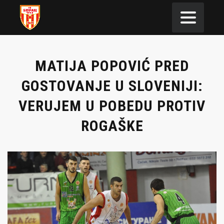
MATIJA POPOVIĆ PRED
GOSTOVANJE U SLOVENIJI:
VERUJEM U POBEDU PROTIV
ROGAŠKE