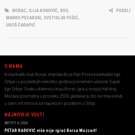
BORAC
,
ILIJA ĐOKOVIĆ
,
KSS
,
PODELI
MARKO PECARSKI
,
SVETISLAV PEŠIĆ
,
UROŠ ČARAPIĆ
O NAMA
Košarkaški klub Borac standardni je član Prve košarkaške lige
Srbije i u poslednjih nekoliko godina povremeni učesnik Super
lige Srbije. Svaku utakmicu koju Borac igra u svojoj Hali kraj
Morave posmatra u proseku 2500 gledalaca, što svrstava klub
u sam vrh timova sa najvećom posetom u Srbiji.
NAJNOVIJE VESTI
АВГУСТ 6, 2026
PETAR RADOVIĆ više nije igrač Borca Mozzart!