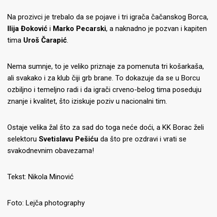
Na prozivci je trebalo da se pojave i tri igrača čačanskog Borca,
Ilija Đoković
i
Marko Pecarski
, a naknadno je pozvan i kapiten
tima
Uroš Čarapić
.
Nema sumnje, to je veliko priznaje za pomenuta tri košarkaša,
ali svakako i za klub čiji grb brane. To dokazuje da se u Borcu
ozbiljno i temeljno radi i da igrači crveno-belog tima poseduju
znanje i kvalitet, što iziskuje poziv u nacionalni tim.
Ostaje velika žal što za sad do toga neće doći, a KK Borac želi
selektoru
Svetislavu Pešiću
da što pre ozdravi i vrati se
svakodnevnim obavezama!
Tekst: Nikola Minović
Foto: Lejča photography