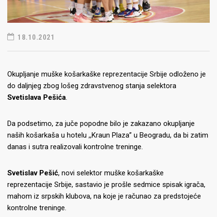
18.10.2021
Okupljanje muške košarkaške reprezentacije Srbije odloženo je
do daljnjeg zbog lošeg zdravstvenog stanja selektora
Svetislava Pešića
.
Da podsetimo, za juče popodne bilo je zakazano okupljanje
naših košarkaša u hotelu ,,Kraun Plaza” u Beogradu, da bi zatim
danas i sutra realizovali kontrolne treninge.
Svetislav Pešić
, novi selektor muške košarkaške
reprezentacije Srbije, sastavio je prošle sedmice spisak igrača,
mahom iz srpskih klubova, na koje je računao za predstojeće
kontrolne treninge.