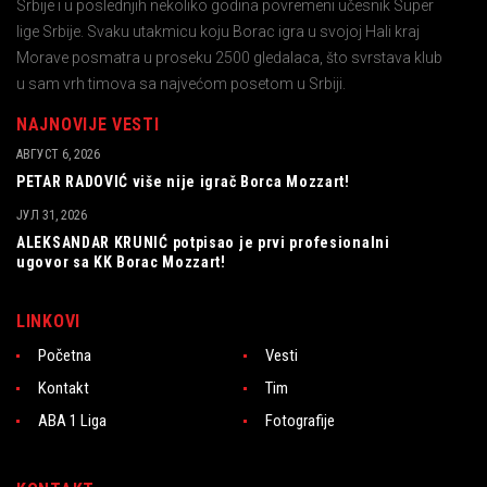
Srbije i u poslednjih nekoliko godina povremeni učesnik Super
lige Srbije. Svaku utakmicu koju Borac igra u svojoj Hali kraj
Morave posmatra u proseku 2500 gledalaca, što svrstava klub
u sam vrh timova sa najvećom posetom u Srbiji.
NAJNOVIJE VESTI
АВГУСТ 6, 2026
PETAR RADOVIĆ više nije igrač Borca Mozzart!
ЈУЛ 31, 2026
ALEKSANDAR KRUNIĆ potpisao je prvi profesionalni
ugovor sa KK Borac Mozzart!
LINKOVI
Početna
Vesti
Kontakt
Tim
ABA 1 Liga
Fotografije