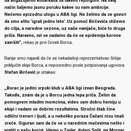
da angažujemo košarkaša sa takvim rejtingom. Na ovaj
način šaljemo jasnu poruku kakve su nam ambicije.
Nećemo epizodnu ulogu u ABA ligi. Ne želimo da se govori
da smo elitu ‘igrali jedno leto’
.
Uz pomoć Birčevića stižemo
do cilja, a naredne sezone, uz naše navijače, biće to druga
priča. Naravno, svi se nadamo da će se epidemija korone
završiti”,
rekao je prvi čovek Borca
.
Ranije smo najavili da će se nekadašnji reprezentativac Srbije
priključiti ekipi Borca, a neposredno posle potpisivanja ugovora
Stefan Birčević
je istakao:
,,Borac je jedini srpski klub u ABA ligi izvan Beograda.
Takođe, znam da je u Borcu jedna lepa priča. Želim da
pomognem mladim momcima, video sam dobru hemiju u
ekipi i nadam se dobrim rezultatima. Stručni štab čine
odlični treneri i ljudi, a u nekoliko poraza Čačani nisu imali
sreće. Siguran sam da će se u narednim mečevima nešto i
vratiti u našu korist. Idemo u Zadar, dolazi Split, pa Mornar,