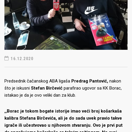
16.12.2020
Predsednik čačanskog ABA ligaša
Predrag Pantović,
nakon
što je iskusni
Stefan Birčević
parafirao ugovor sa KK Borac,
istakao je da je ovo veliki dan za klub.
,,Borac je tokom bogate istorije imao veći broj košarkaša
kalibra Stefana Birčevića, ali je do sada uvek pravio takve
igrače ili učestvovao u njihovom stvaranju. Ovo je prvi put