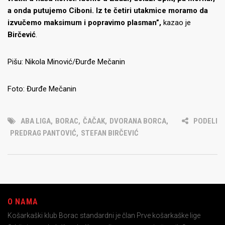
a onda putujemo Ciboni. Iz te četiri utakmice moramo da
izvučemo maksimum i popravimo plasman”,
kazao je
Birčević
.
Pišu: Nikola Minović/Đurđe Mečanin
Foto: Đurđe Mečanin
ABA LIGA
,
BORAC
,
ČAČAK
,
DVORANA BORCA
,
PODELI
PREDRAG PANTOVIĆ
,
STEFAN BIRČEVIĆ
O NAMA
Košarkaški klub Borac standardni je član Prve košarkaške lige