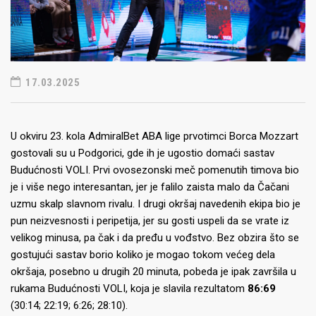
17.03.2025
U okviru 23. kola AdmiralBet ABA lige prvotimci Borca Mozzart
gostovali su u Podgorici, gde ih je ugostio domaći sastav
Budućnosti VOLI. Prvi ovosezonski meč pomenutih timova bio
je i više nego interesantan, jer je falilo zaista malo da Čačani
uzmu skalp slavnom rivalu. I drugi okršaj navedenih ekipa bio je
pun neizvesnosti i peripetija, jer su gosti uspeli da se vrate iz
velikog minusa, pa čak i da pređu u vođstvo. Bez obzira što se
gostujući sastav borio koliko je mogao tokom većeg dela
okršaja, posebno u drugih 20 minuta, pobeda je ipak završila u
rukama Budućnosti VOLI, koja je slavila rezultatom
86:69
(30:14; 22:19; 6:26; 28:10).