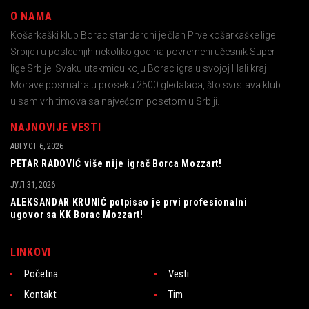
O NAMA
Košarkaški klub Borac standardni je član Prve košarkaške lige
Srbije i u poslednjih nekoliko godina povremeni učesnik Super
lige Srbije. Svaku utakmicu koju Borac igra u svojoj Hali kraj
Morave posmatra u proseku 2500 gledalaca, što svrstava klub
u sam vrh timova sa najvećom posetom u Srbiji.
NAJNOVIJE VESTI
АВГУСТ 6, 2026
PETAR RADOVIĆ više nije igrač Borca Mozzart!
ЈУЛ 31, 2026
ALEKSANDAR KRUNIĆ potpisao je prvi profesionalni
ugovor sa KK Borac Mozzart!
LINKOVI
Početna
Vesti
Kontakt
Tim