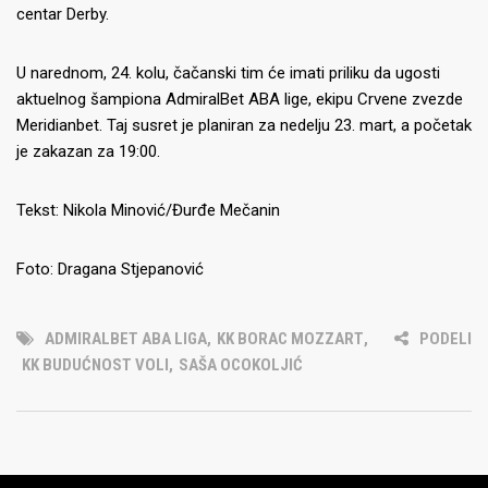
centar Derby.
U narednom, 24. kolu, čačanski tim će imati priliku da ugosti
aktuelnog šampiona AdmiralBet ABA lige, ekipu Crvene zvezde
Meridianbet. Taj susret je planiran za nedelju 23. mart, a početak
je zakazan za 19:00.
Tekst: Nikola Minović/Đurđe Mečanin
Foto: Dragana Stjepanović
ADMIRALBET ABA LIGA
,
KK BORAC MOZZART
,
PODELI
KK BUDUĆNOST VOLI
,
SAŠA OCOKOLJIĆ