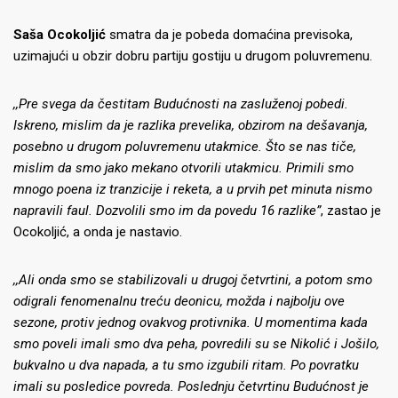
Saša Ocokoljić
smatra da je pobeda domaćina previsoka,
uzimajući u obzir dobru partiju gostiju u drugom poluvremenu.
,,Pre svega da čestitam Budućnosti na zasluženoj pobedi.
Iskreno, mislim da je razlika prevelika, obzirom na dešavanja,
posebno u drugom poluvremenu utakmice. Što se nas tiče,
mislim da smo jako mekano otvorili utakmicu. Primili smo
mnogo poena iz tranzicije i reketa, a u prvih pet minuta nismo
napravili faul. Dozvolili smo im da povedu 16 razlike”
, zastao je
Ocokoljić, a onda je nastavio.
,,Ali onda smo se stabilizovali u drugoj četvrtini, a potom smo
odigrali fenomenalnu treću deonicu, možda i najbolju ove
sezone, protiv jednog ovakvog protivnika. U momentima kada
smo poveli imali smo dva peha, povredili su se Nikolić i Jošilo,
bukvalno u dva napada, a tu smo izgubili ritam. Po povratku
imali su posledice povreda. Poslednju četvrtinu Budućnost je