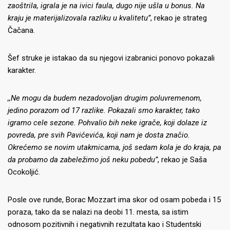
zaoštrila, igrala je na ivici faula, dugo nije ušla u bonus. Na
kraju je materijalizovala razliku u kvalitetu”
, rekao je strateg
Čačana.
Šef struke je istakao da su njegovi izabranici ponovo pokazali
karakter.
,,Ne mogu da budem nezadovoljan drugim poluvremenom,
jedino porazom od 17 razlike. Pokazali smo karakter, tako
igramo cele sezone. Pohvalio bih neke igrače, koji dolaze iz
povreda, pre svih Pavićevića, koji nam je dosta značio.
Okrećemo se novim utakmicama, još sedam kola je do kraja, pa
da probamo da zabeležimo još neku pobedu”
, rekao je Saša
Ocokoljić.
Posle ove runde, Borac Mozzart ima skor od osam pobeda i 15
poraza, tako da se nalazi na deobi 11. mesta, sa istim
odnosom pozitivnih i negativnih rezultata kao i Studentski