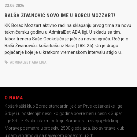
23.06.2026
BALŠA ŽIVANOVIĆ NOVO IME U BORCU MOZZART!
KK Borac Mozzart aktivno radi na sklapanju prvog tima za novu
takmičarsku godinu u AdmiralBet ABA ligi. U skladu sa tim,
tabor trenera Saše Ocokoljića je jači za novog igrača. Reč je o
Balši Živanoviću, košarkašu iz Bara (188, 25). On je drugo
pojačanje koje je u kratkom vremenskom intervalu stiglo u
redove ekipe iz…
ADMIRALBET ABA LIGA
O NAMA
Košarkaški klub Borac standardni je član Prve košarkaške lige
Srbije i u poslednjih nekoliko godina povremeni učesnik Super
lige Srbije. Svaku utakmicu koju Borac igra u svojoj Hali kraj
Morave posmatra u proseku 2500 gledalaca, što svrstava klub
u sam vrh timova sa najvećom posetom u Srbiji.