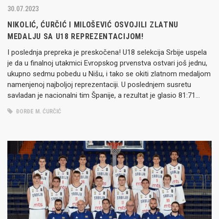
30.07.2023
NIKOLIĆ, ĆURČIĆ I MILOŠEVIĆ OSVOJILI ZLATNU
MEDALJU SA U18 REPREZENTACIJOM!
I poslednja prepreka je preskočena! U18 selekcija Srbije uspela
je da u finalnoj utakmici Evropskog prvenstva ostvari još jednu,
ukupno sedmu pobedu u Nišu, i tako se okiti zlatnom medaljom
namenjenoj najboljoj reprezentaciji. U poslednjem susretu
savladan je nacionalni tim Španije, a rezultat je glasio 81:71
(24:24; 17:16; 15:11; 25:20). Ovo je zaista veliki podvig…
ĐORĐE M. ĆURČIĆ