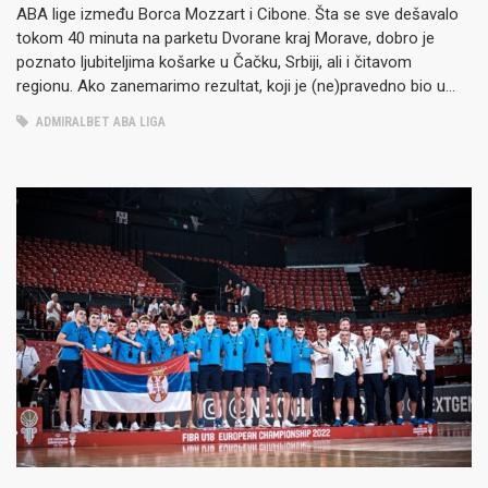
ABA lige između Borca Mozzart i Cibone. Šta se sve dešavalo
tokom 40 minuta na parketu Dvorane kraj Morave, dobro je
poznato ljubiteljima košarke u Čačku, Srbiji, ali i čitavom
regionu. Ako zanemarimo rezultat, koji je (ne)pravedno bio u
korist tima iz Zagreba (83:84), nešto…
ADMIRALBET ABA LIGA