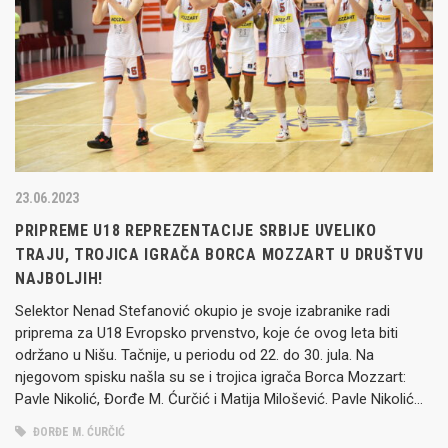
23.06.2023
PRIPREME U18 REPREZENTACIJE SRBIJE UVELIKO
TRAJU, TROJICA IGRAČA BORCA MOZZART U DRUŠTVU
NAJBOLJIH!
Selektor Nenad Stefanović okupio je svoje izabranike radi
priprema za U18 Evropsko prvenstvo, koje će ovog leta biti
održano u Nišu. Tačnije, u periodu od 22. do 30. jula. Na
njegovom spisku našla su se i trojica igrača Borca Mozzart:
Pavle Nikolić, Đorđe M. Ćurčić i Matija Milošević. Pavle Nikolić
ističe da mu puno znači…
ĐORĐE M. ĆURČIĆ