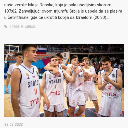
naše zemlje bila je Danska, koja je pala ubedljivim skorom
107:62. Zahvaljujući ovom trijumfu Srbija je uspela da se plasira
u četvrtfinale, gde će ukrstiti koplja sa Izraelom (20:30).
Posebnu pažnju ljudi u gradu na Moravi privlači podatak…
ĐORĐE M. ĆURČIĆ
25.07.2023