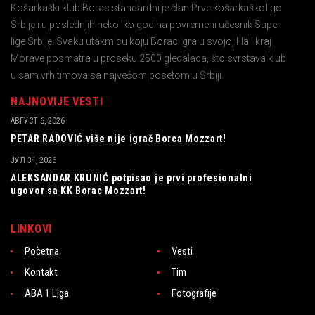
Košarkaški klub Borac standardni je član Prve košarkaške lige
Srbije i u poslednjih nekoliko godina povremeni učesnik Super
lige Srbije. Svaku utakmicu koju Borac igra u svojoj Hali kraj
Morave posmatra u proseku 2500 gledalaca, što svrstava klub
u sam vrh timova sa najvećom posetom u Srbiji.
NAJNOVIJE VESTI
АВГУСТ 6, 2026
PETAR RADOVIĆ više nije igrač Borca Mozzart!
ЈУЛ 31, 2026
ALEKSANDAR KRUNIĆ potpisao je prvi profesionalni
ugovor sa KK Borac Mozzart!
LINKOVI
Početna
Vesti
Kontakt
Tim
ABA 1 Liga
Fotografije