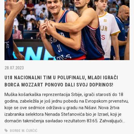
28.07.2023
U18 NACIONALNI TIM U POLUFINALU, MLADI IGRAČI
BORCA MOZZART PONOVO DALI SVOJ DOPRINOS!
Muška košarkaška reprezentacija Srbije, igrači starosti do 18
godina, zabeležila je još jednu pobedu na Evropskom prvenstvu,
koje se ove sedmice održava u gradu na Nišavi. Nova žrtva
izabranika selektora Nenada Stefanovića bio je Izrael, koji je
domaćin takmičenja savladao rezultatom 83:65. Zahvaljujući
ovom pozitivnom skoru U18 tim je zakazao polufinalni duel, gde
ĐORĐE M. ĆURČIĆ
će imati…