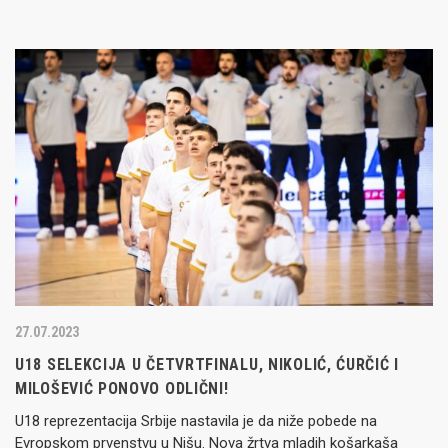
27.07.2023
U18 SELEKCIJA U ČETVRTFINALU, NIKOLIĆ, ĆURČIĆ I
MILOŠEVIĆ PONOVO ODLIČNI!
U18 reprezentacija Srbije nastavila je da niže pobede na
Evropskom prvenstvu u Nišu. Nova žrtva mladih košarkaša