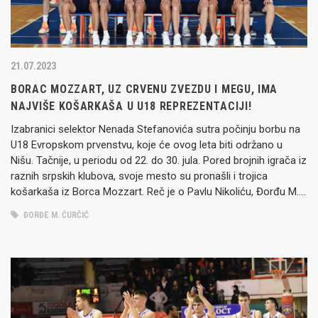
21.07.2023
BORAC MOZZART, UZ CRVENU ZVEZDU I MEGU, IMA
NAJVIŠE KOŠARKAŠA U U18 REPREZENTACIJI!
Izabranici selektor Nenada Stefanovića sutra počinju borbu na
U18 Evropskom prvenstvu, koje će ovog leta biti održano u
Nišu. Tačnije, u periodu od 22. do 30. jula. Pored brojnih igrača iz
raznih srpskih klubova, svoje mesto su pronašli i trojica
košarkaša iz Borca Mozzart. Reč je o Pavlu Nikoliću, Đorđu M.
Ćurčiću i Matiji Miloševiću,…
ĐORĐE M. ĆURČIĆ