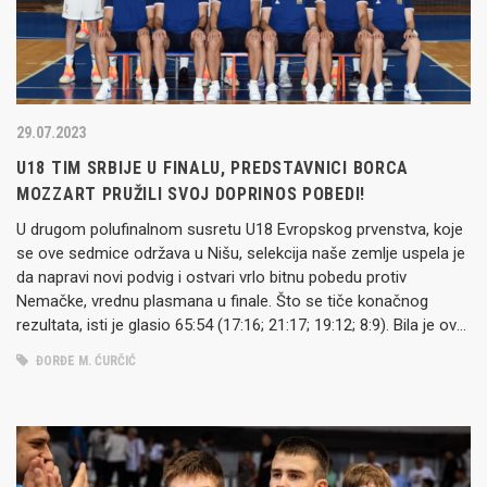
29.07.2023
U18 TIM SRBIJE U FINALU, PREDSTAVNICI BORCA
MOZZART PRUŽILI SVOJ DOPRINOS POBEDI!
U drugom polufinalnom susretu U18 Evropskog prvenstva, koje
se ove sedmice održava u Nišu, selekcija naše zemlje uspela je
da napravi novi podvig i ostvari vrlo bitnu pobedu protiv
Nemačke, vrednu plasmana u finale. Što se tiče konačnog
rezultata, isti je glasio 65:54 (17:16; 21:17; 19:12; 8:9). Bila je ovo
šesta vezana pobeda izabranika selektora…
ĐORĐE M. ĆURČIĆ