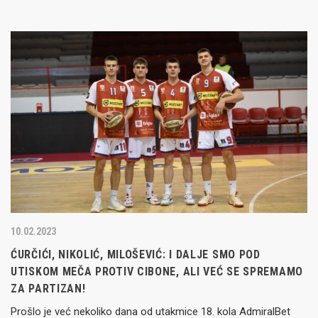
10.02.2023
ĆURČIĆI, NIKOLIĆ, MILOŠEVIĆ: I DALJE SMO POD
UTISKOM MEČA PROTIV CIBONE, ALI VEĆ SE SPREMAMO
ZA PARTIZAN!
Prošlo je već nekoliko dana od utakmice 18. kola AdmiralBet