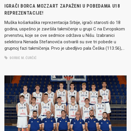
IGRAČI BORCA MOZZART ZAPAŽENI U POBEDAMA U18
REPREZENTACIJE!
Muška košarkaška reprezentacija Srbije, igrači starosti do 18
godina, uspešno je završila takmičenje u grupi C na Evropskom
prvenstvu, koje se ove sedmice održava u Nišu. Izabranici
selektora Nenada Stefanovića ostvarili su sve tri pobede u
grupnoj fazi takmičenja. Prvo je ubedljivo pala Češka (113:56),
zatim Finska (96:72), a na kraju i Slovenija (75:64). Navedeni…
ĐORĐE M. ĆURČIĆ