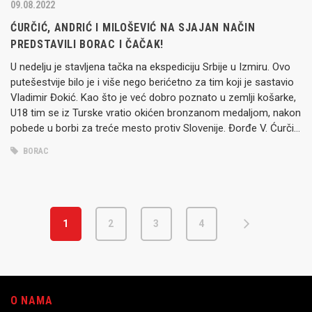
09.08.2022
ĆURČIĆ, ANDRIĆ I MILOŠEVIĆ NA SJAJAN NAČIN
PREDSTAVILI BORAC I ČAČAK!
U nedelju je stavljena tačka na ekspediciju Srbije u Izmiru. Ovo
putešestvije bilo je i više nego berićetno za tim koji je sastavio
Vladimir Đokić. Kao što je već dobro poznato u zemlji košarke,
U18 tim se iz Turske vratio okićen bronzanom medaljom, nakon
pobede u borbi za treće mesto protiv Slovenije. Đorđe V. Ćurčić,
…
BORAC
1
2
3
4
O NAMA